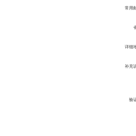
常用
详细
补充
验