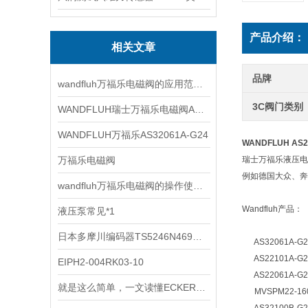
产品介绍：
相关文章
品牌
wandfluh万福乐电磁阀的应用范围非常广泛
3C阀门类别
WANDFLUH瑞士万福乐电磁阀AS32060b
WANDFLUH万福乐AS32061A-G24
WANDFLUH AS
万福乐电磁阀
瑞士万福乐液压电子
例如德国大众、奔
wandfluh万福乐电磁阀的操作使用步骤
Wandfluh产品： 
液压泵常见*1
AS221
日本多摩川编码器TS5246N469型号
AS32061A-
AS22101A-G2
EIPH2-004RK03-10
AS22061A-G2
就是这么简单，一文读懂ECKERLE艾可勒齿轮泵
MVSPM22-16