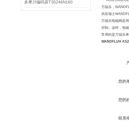
AS32100B-
多摩川编码器TS5246N160
万福乐，WAND
供应瑞士WAND
万福乐电磁阀是用
控制。这样，电磁
常用的是万福乐单
WANDFLUH AS
您的
您的
联系