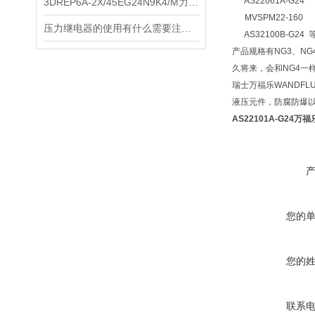
AS22061A-G24
3DREP6A-2X/45EG24N9K4/M力士乐比例阀
MVSPM22-160
压力继电器的使用有什么需要注意的吗？
AS32100B-G2
产品规格有NG3、NG
久将来，会和NG4一
瑞士万福乐WANDF
液压元件，防腐防爆
AS22101A-G24万
您的
您的
联系