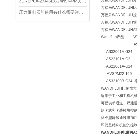
万福乐WANDFLUH方
3DREP6A-2X/45EG24N9K4/M力士乐比例阀
万福乐WANDFLUH
压力继电器的使用有什么需要注意的吗？
万福乐WANDFLUH
万福乐WANDFLUH
万福乐WANDFLUHAT
Wandfluh产品： AS
AS22101
AS32061A-G2
AS22101A-G2
AS22061A-G24
MVSPM22-160
AS32100B-G2
WANDFLUH比例放
适用于工业和工程机
可提供单通道，双通
欧卡式和卡装模块控
标准型能够通过增加
即便是特殊机能的控
WANDFLUH电磁阀AS