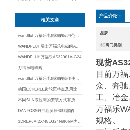
产品介绍：
相关文章
品牌
wandfluh万福乐电磁阀的应用范围非常广泛
3C阀门类别
WANDFLUH瑞士万福乐电磁阀AS32060b
WANDFLUH万福乐AS32061A-G24
现货AS3
万福乐电磁阀
目前万福
wandfluh万福乐电磁阀的操作使用步骤
众、奔驰
德国ECKERLE齿轮泵特点及用途
工、冶金
不同SUN液压阀的安装方式有所不同
万福乐W
DANFOSS丹弗斯膨胀阀堵塞的原因是什么？
规格。
3DREP6A-2X/45EG24N9K4/M力士乐比例阀