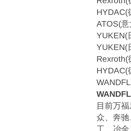
Rexrot
HYDAC
ATOS
YUKEN(
YUKEN
Rexrot
HYDAC(
WANDF
WANDF
目前万福
众、奔驰
工、冶金