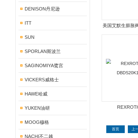
DENISON丹尼逊
ITT
美国艾默生膨胀阀E
SUN
SPORLAN斯波兰
SAGINOMIYA鹭宫
VICKERS威格士
HAWE哈威
REXRO
YUKEN油研
DBDS20K1
MOOG穆格
首页
上
NACHI不二越