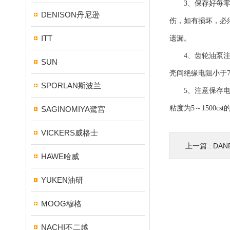
3、保存好每零件
DENISON丹尼逊
伤，如有损坏，必
ITT
遗漏。
4、齿轮油泵注意
SUN
壳间绝缘电阻小于
SPORLAN斯波兰
5、注意保存电动
粘度为5～1500
SAGINOMIYA鹭宫
VICKERS威格士
上一篇 :
DAN
HAWE哈威
YUKEN油研
MOOG穆格
NACHI不二越