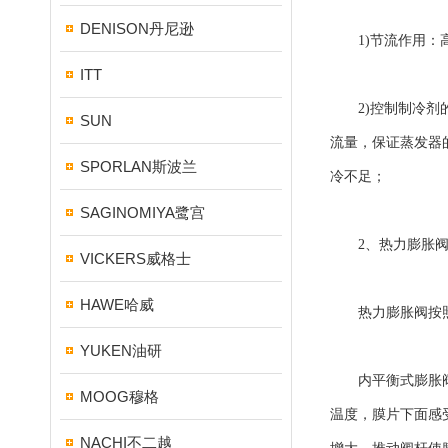
DENISON丹尼逊
1)节流作用：高
ITT
2)控制制冷剂的
SUN
流量，保证蒸发器
SPORLAN斯波兰
冷不足；
SAGINOMIYA鹭宫
2、热力膨胀阀
VICKERS威格士
HAWE哈威
热力膨胀阀按照平
YUKEN油研
内平衡式膨胀阀结
MOOG穆格
温度，膜片下面感
NACHI不二越